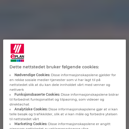
Denmark
Finland
France
Germany
Greece
Dette nettstedet bruker følgende cookies:
Nødvendige Cookies:
Disse informasjonskapslene gjelder for
Hungary
en rekke sosiale medier-tjenester som vi har lagt til på
nettstedet slik at du kan dele innholdet vårt med venner og
nettverk
India
Funksjonsbaserte Cookies:
Disse informasjonskapslene bidrar
til forbedret funksjonalitet og tilpasning, som videoer og
direktechat
Indonesia
Analytiske Cookies:
Disse informasjonskapslene gjør at vi kan
telle besøk og trafikkilder, slik at vi kan måle og forbedre ytelsen
til nettstedet vårt
Ireland
Marketing Cookies:
Disse informasjonskapslene er angitt
gjennom nettstedet av reklamepartnerne våre