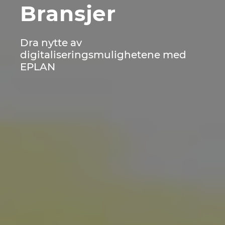
Bransjer
Dra nytte av
digitaliseringsmulighetene med
EPLAN