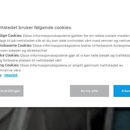
ttstedet bruker følgende cookies:
ige Cookies:
Disse informasjonskapslene gjelder for en rekke sosiale medier
lagt til på nettstedet slik at du kan dele innholdet vårt med venner og nettv
nsbaserte Cookies:
Disse informasjonskapslene bidrar til forbedret funksjona
, som videoer og direktechat
ske Cookies:
Disse informasjonskapslene gjør at vi kan telle besøk og trafikkilde
 forbedre ytelsen til nettstedet vårt
ng Cookies:
Disse informasjonskapslene er angitt gjennom nettstedet av
rtnerne våre
g
Imprint
nnstillinger
Avvis alle
Akse