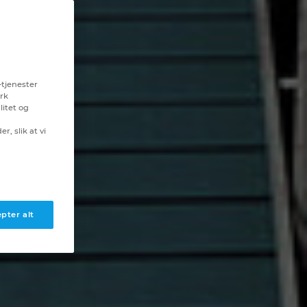
-tjenester
erk
litet og
r, slik at vi
pter alt