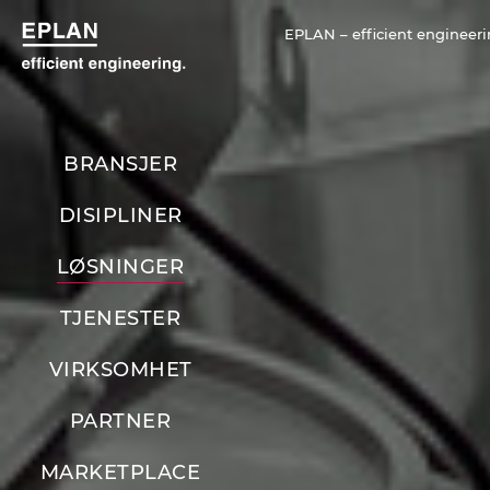
EPLAN – efficient engineeri
BRANSJER
DISIPLINER
LØSNINGER
TJENESTER
VIRKSOMHET
PARTNER
MARKETPLACE