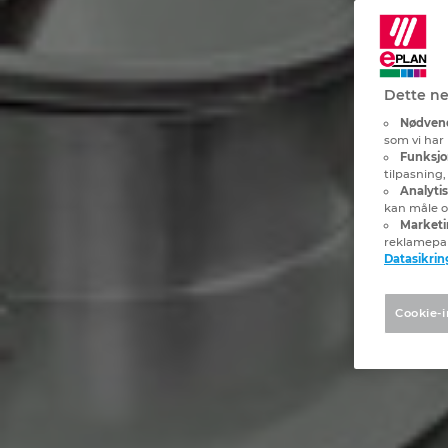
Dette ne
Nødvend
som vi har 
Funksjo
tilpasning
Analyti
kan måle og
Marketi
reklamepa
Datasikrin
Cookie-i