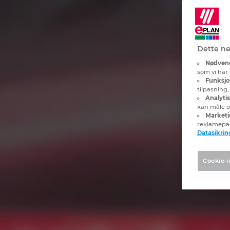
Dette ne
Nødvend
som vi har 
Funksjo
tilpasning
Analyti
kan måle og
Marketi
reklamepa
Datasikrin
Cookie-i