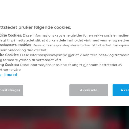
ttstedet bruker følgende cookies:
ige Cookies:
Disse informasjonskapslene gjelder for en rekke sosiale medier
lagt til på nettstedet slik at du kan dele innholdet vårt med venner og nettv
nsbaserte Cookies:
Disse informasjonskapslene bidrar til forbedret funksjona
, som videoer og direktechat
ske Cookies:
Disse informasjonskapslene gjør at vi kan telle besøk og trafikkilde
 forbedre ytelsen til nettstedet vårt
ng Cookies:
Disse informasjonskapslene er angitt gjennom nettstedet av
rtnerne våre
g
Imprint
nnstillinger
Avvis alle
Akse