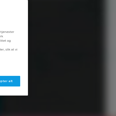
-tjenester
erk
litet og
r, slik at vi
pter alt