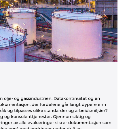
en olje- og gassindustrien. Datakontinuitet og en
dokumentasjon, der fordelene går langt dypere enn
k og tilpasses ulike standarder og arbeidsmiljøer?
ing og konsulenttjenester. Gjennomsiktig og
eringer av alle evalueringer sikrer dokumentasjon som
er deg også med endringer under drift av