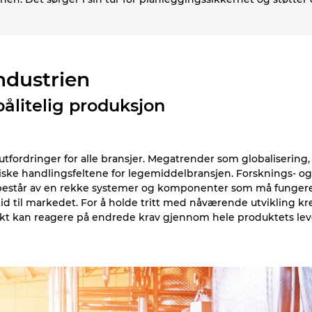
ndustrien
ålitelig produksjon
 utfordringer for alle bransjer. Megatrender som globalisering
giske handlingsfeltene for legemiddelbransjen. Forsknings- o
 består av en rekke systemer og komponenter som må fungere p
d til markedet. For å holde tritt med nåværende utvikling krev
kt kan reagere på endrede krav gjennom hele produktets leve