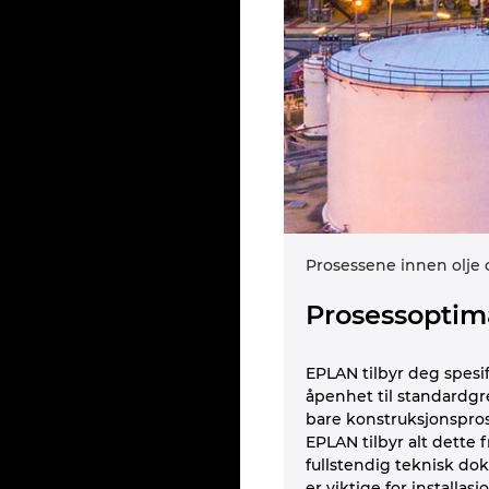
Prosessene innen olje 
Prosessoptim
EPLAN tilbyr deg spesif
åpenhet til standardgr
bare konstruksjonspros
EPLAN tilbyr alt dette
fullstendig teknisk do
er viktige for installa