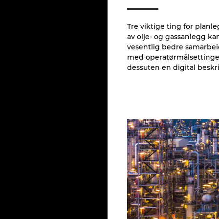
Tre viktige ting for plan
av olje- og gassanlegg ka
vesentlig bedre samarbei
med operatørmålsettinger 
dessuten en digital beskr