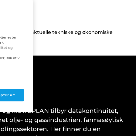
re for å takle aktuelle tekniske og økonomiske
-tjenester
erk
litet og
r, slik at vi
rer
pter alt
 og krav. EPLAN tilbyr datakontinuitet,
et olje- og gassindustrien, farmasøytisk
dlingssektoren. Her finner du en