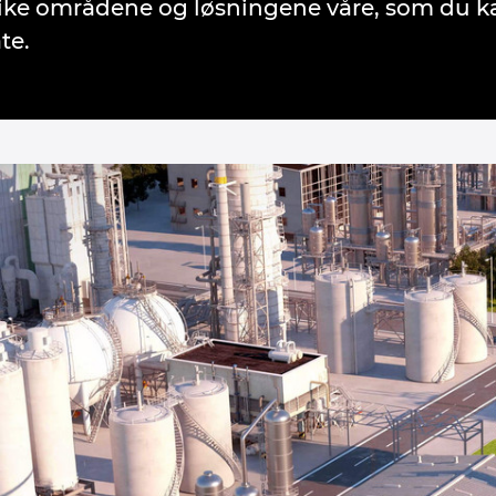
like områdene og løsningene våre, som du ka
te.