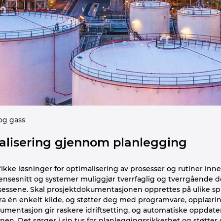
og gass
alisering gjennom planlegging
ikke løsninger for optimalisering av prosesser og rutiner inn
ensesnitt og systemer muliggjør tverrfaglig og tverrgående 
essene. Skal prosjektdokumentasjonen opprettes på ulike språ
 fra én enkelt kilde, og støtter deg med programvare, opplær
kumentasjon gir raskere idriftsetting, og automatiske oppdat
sjonen. Det sørger i sin tur for planleggingssikkerhet og støtt