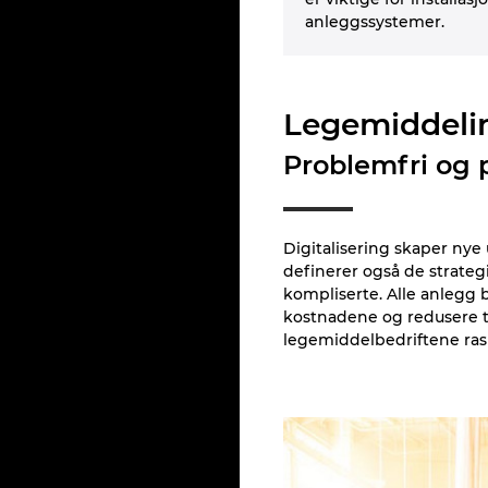
anleggssystemer.
Legemiddeli
Problemfri og p
Digitalisering skaper nye
definerer også de strate
kompliserte. Alle anlegg
kostnadene og redusere ti
legemiddelbedriftene ras