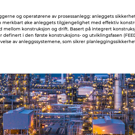
leggerne og operatørene av prosessanlegg: anleggets sikkerhet
n merkbart øke anleggets tilgjengelighet med effektiv konst
d mellom konstruksjon og drift. Basert på integrert konstr
definert i den første konstruksjons- og utviklingsfasen (FE
ivelse av anleggssystemene, som sikrer planleggingssikkerhet 