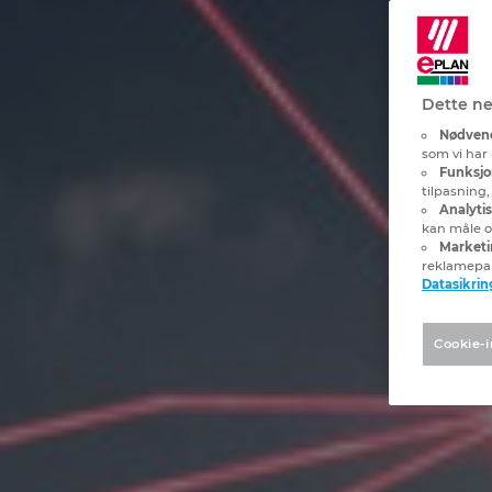
Dette ne
Nødvend
som vi har 
Funksjo
tilpasning
Analyti
kan måle og
Marketi
reklamepa
Datasikrin
Cookie-i