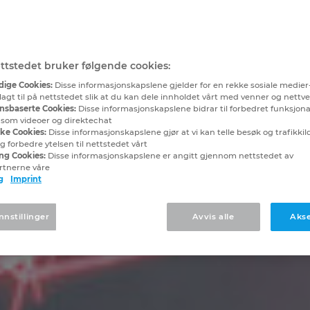
ttstedet bruker følgende cookies:
ige Cookies:
Disse informasjonskapslene gjelder for en rekke sosiale medier
lagt til på nettstedet slik at du kan dele innholdet vårt med venner og nettv
nsbaserte Cookies:
Disse informasjonskapslene bidrar til forbedret funksjona
, som videoer og direktechat
ske Cookies:
Disse informasjonskapslene gjør at vi kan telle besøk og trafikkilde
 forbedre ytelsen til nettstedet vårt
ng Cookies:
Disse informasjonskapslene er angitt gjennom nettstedet av
rtnerne våre
g
Imprint
nnstillinger
Avvis alle
Akse