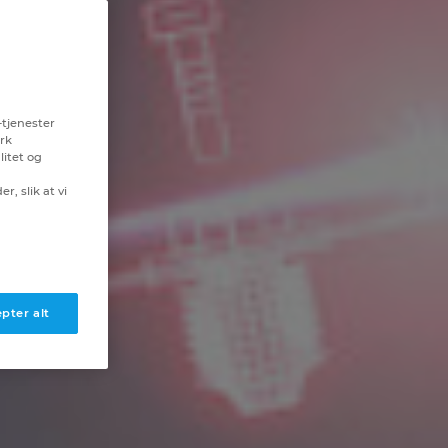
-tjenester
erk
litet og
r, slik at vi
pter alt