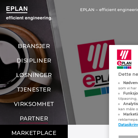
EPLAN – efficient engineeri
BRANSJER
DISIPLINER
Dette ne
LØSNINGER
Nødvend
som vi har 
TJENESTER
Funksjo
tilpasning
VIRKSOMHET
Analyti
kan måle og
Marketi
PARTNER
reklamepa
Datasikrin
MARKETPLACE