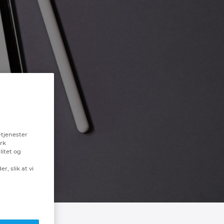
-tjenester
erk
litet og
r, slik at vi