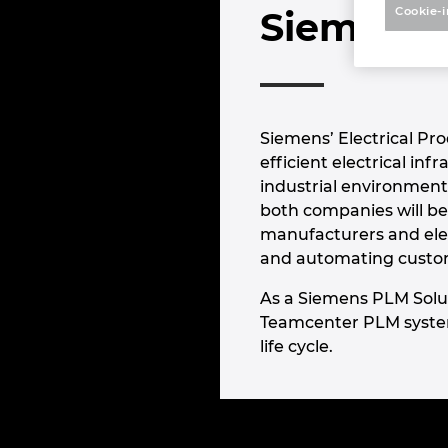
Cookie-i
Siemens
Siemens’ Electrical Pro
efficient electrical inf
industrial environments
both companies will be
manufacturers and elec
and automating custo
As a Siemens PLM Solut
Teamcenter PLM system.
life cycle.