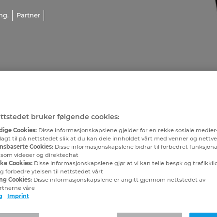
ng.
Partner
ttstedet bruker følgende cookies:
ige Cookies:
Disse informasjonskapslene gjelder for en rekke sosiale medier
lagt til på nettstedet slik at du kan dele innholdet vårt med venner og nettv
nsbaserte Cookies:
Disse informasjonskapslene bidrar til forbedret funksjona
, som videoer og direktechat
ske Cookies:
Disse informasjonskapslene gjør at vi kan telle besøk og trafikkilde
 forbedre ytelsen til nettstedet vårt
ng Cookies:
Disse informasjonskapslene er angitt gjennom nettstedet av
rtnerne våre
g
Imprint