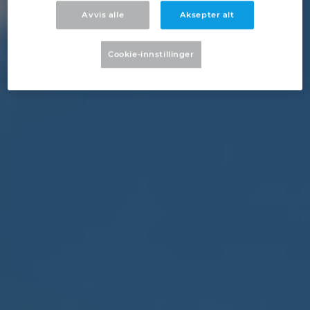
Denmark
Avvis alle
Aksepter alt
Finland
Cookie-innstillinger
France
Germany
Greece
Hungary
India
Indonesia
Ireland