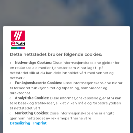
Brunei
Byggningsteknologi
Konfigurasjon
PDM / PLM Integration
Locations
Bulgaria
Brukerrapporter
EPLAN Data Portal
Kontakt
Canada
EPLAN Utdanning for klasserom
Trust Center
Chile
Dette nettstedet bruker følgende cookies:
EPLAN Utdanning for Studenter
Nødvendige Cookies:
Disse informasjonskapslene gjelder for
China
en rekke sosiale medier-tjenester som vi har lagt til på
EPLAN Collaboration Apps
nettstedet slik at du kan dele innholdet vårt med venner og
nettverk
China Taiwan
Funksjonsbaserte Cookies:
Disse informasjonskapslene bidrar
til forbedret funksjonalitet og tilpasning, som videoer og
direktechat
Colombia
Analytiske Cookies:
Disse informasjonskapslene gjør at vi kan
telle besøk og trafikkilder, slik at vi kan måle og forbedre ytelsen
til nettstedet vårt
Croatia
Marketing Cookies:
Disse informasjonskapslene er angitt
gjennom nettstedet av reklamepartnerne våre
Datasikring
Imprint
Czech Republic