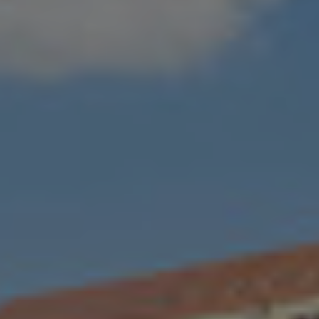
Slovakia
Slovenia
South Africa
South Korea
Spain
Sweden
Switzerland
Thailand
Turkey