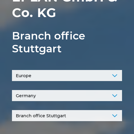
Co. KG
Norway
Peru
Branch office
Philippines
Stuttgart
Poland
Portugal
Romania
Serbia
Singapore