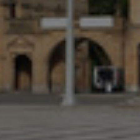
Norway
Peru
Philippines
Poland
Portugal
Romania
Serbia
Singapore