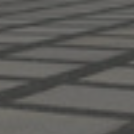
Slovakia
Slovenia
South Africa
South Korea
Spain
Sweden
Switzerland
Thailand
Turkey