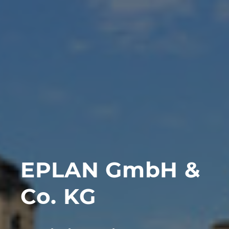
Denmark
Finland
France
Germany
Greece
Hungary
EPLAN GmbH &
India
Co. KG
Indonesia
Ireland