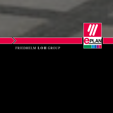
Ukraine
United Arab Emirates
United Kingdom
United States
EPLAN GmbH & Co.
KG
Training site Chemnitz
An der Markthalle 3 – 5