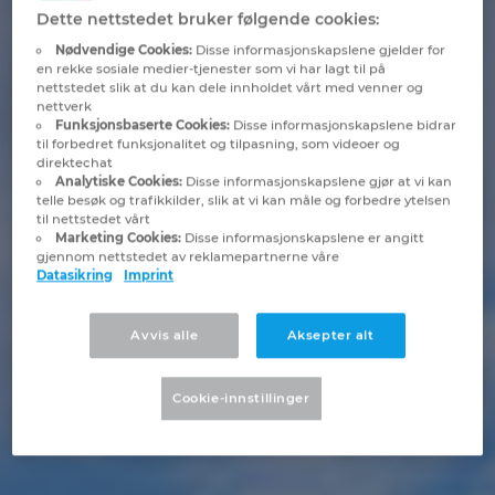
Brunei
Dette nettstedet bruker følgende cookies:
Byggningsteknologi
Konfigurasjon
PDM / PLM Integration
Locations
Nødvendige Cookies:
Disse informasjonskapslene gjelder for
Bulgaria
en rekke sosiale medier-tjenester som vi har lagt til på
nettstedet slik at du kan dele innholdet vårt med venner og
Brukerrapporter
EPLAN Data Portal
Kontakt
nettverk
Canada
Funksjonsbaserte Cookies:
Disse informasjonskapslene bidrar
til forbedret funksjonalitet og tilpasning, som videoer og
EPLAN Utdanning for klasserom
Trust Center
direktechat
Chile
Analytiske Cookies:
Disse informasjonskapslene gjør at vi kan
telle besøk og trafikkilder, slik at vi kan måle og forbedre ytelsen
EPLAN Utdanning for Studenter
til nettstedet vårt
China
Marketing Cookies:
Disse informasjonskapslene er angitt
gjennom nettstedet av reklamepartnerne våre
EPLAN Collaboration Apps
Datasikring
Imprint
China Taiwan
Avvis alle
Aksepter alt
Colombia
Cookie-innstillinger
Croatia
Czech Republic