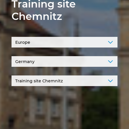
Training site
Israel
Chemnitz
Italy
Japan
Lithuania
Luxembourg
Malaysia
Mexico
Netherlands
New Zealand